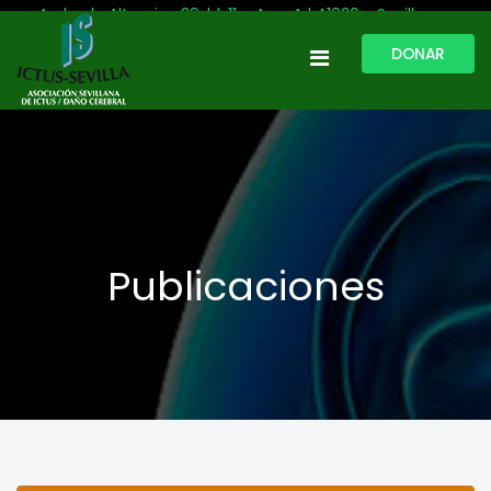
Avda. de Altamira, 29, bl. 11 – Acc. A | 41020 - Sevilla
DONAR
954 513 999
609 809 796
ictussevilla@hotmail.com
L-V: 9:30-13:30. L-J: 16:00 a 20:00
Publicaciones