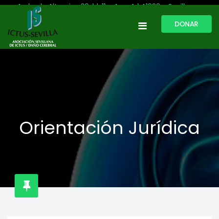
Avda. de Altamira, 29, bl. 11 – Acc. A | 41020 - Sevilla
DONAR
954 513 999
609 809 796
ictussevilla@hotmail.com
L-V: 9:30-13:30. L-J: 16:00 a 20:00
Orientación Jurídica