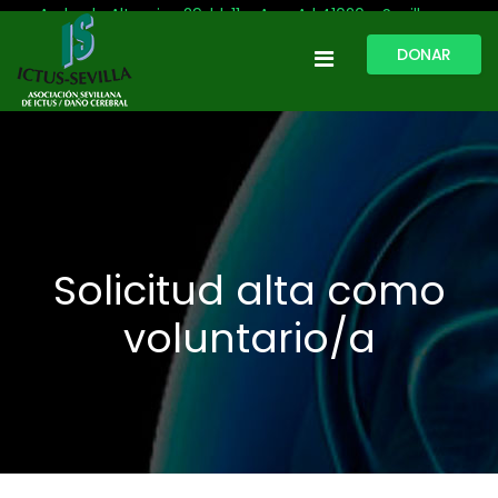
Avda. de Altamira, 29, bl. 11 – Acc. A | 41020 - Sevilla
DONAR
954 513 999
609 809 796
ictussevilla@hotmail.com
L-V: 9:30-13:30. L-J: 16:00 a 20:00
Solicitud alta como
voluntario/a