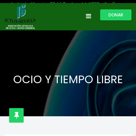
Avda. de Altamira, 29, bl. 11 – Acc. A | 41020 - Sevilla
DONAR
954 513 999
609 809 796
ictussevilla@hotmail.com
L-V: 9:30-13:30. L-J: 16:00 a 20:00
OCIO Y TIEMPO LIBRE