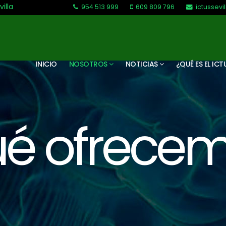
villa
954 513 999
609 809 796
ictussev
L-V: 9:30-13:30. L-J: 16:00 a 20:00
INICIO
NOSOTROS
NOTICIAS
¿QUÉ ES EL ICT
é ofrece