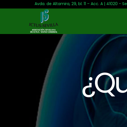
Avda. de Altamira, 29, bl. 11 – Acc. A | 41020 - Se
¿Qu