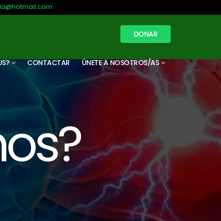
illa@hotmail.com
DONAR
US?
CONTACTAR
ÚNETE A NOSOTROS/AS
mos?