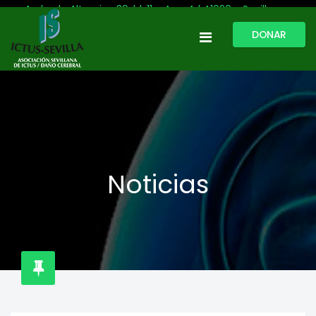
Avda. de Altamira, 29, bl. 11 – Acc. A | 41020 - Sevilla
DONAR
954 513 999
609 809 796
ictussevilla@hotmail.com
L-V: 9:30-13:30. L-J: 16:00 a 20:00
Noticias