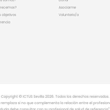
es somos?
Donar
frecemos?
Asociarme
 objetivos
Voluntario/a
rencia
Copyright © ICTUS Sevilla 2026. Todos los derechos reservados.
 remplaza si no que complementa la relación entre el profesiona
duda debe consultar con su profesional de salud de referencia"