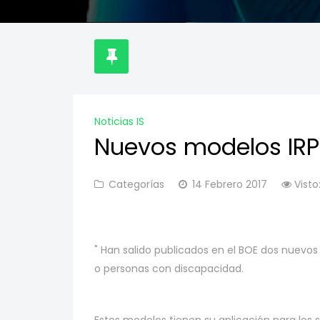
Noticias IS
Nuevos modelos IRP
Categorías
14 Febrero 2017
Visto
" Han salido publicados en el BOE dos nuevos
o personas con discapacidad.