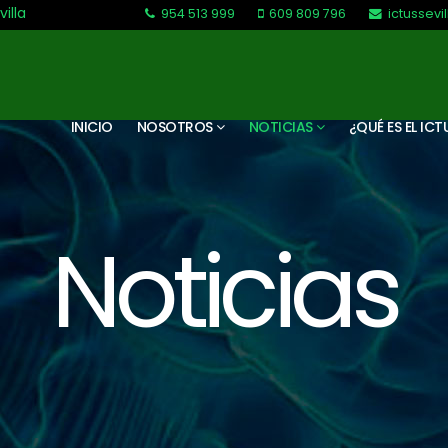
villa
954 513 999
609 809 796
ictussev
L-V: 9:30-13:30. L-J: 16:00 a 20:00
INICIO
NOSOTROS
NOTICIAS
¿QUÉ ES EL ICT
Noticias