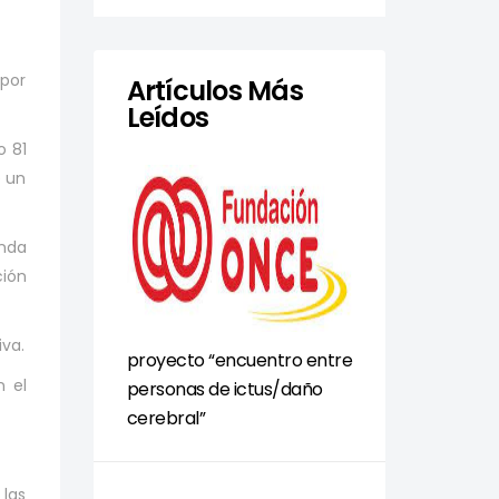
 por
Artículos Más
Leídos
o 81
e un
enda
ción
iva.
proyecto “encuentro entre
n el
personas de ictus/daño
cerebral”
 las