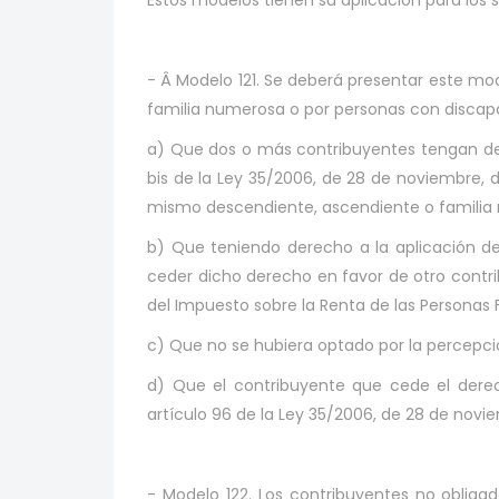
Estos modelos tienen su aplicación para los 
- Â Modelo 121. Se deberá presentar este mod
familia numerosa o por personas con discapa
a) Que dos o más contribuyentes tengan der
bis de la Ley 35/2006, de 28 de noviembre, d
mismo descendiente, ascendiente o familia
b) Que teniendo derecho a la aplicación de
ceder dicho derecho en favor de otro contr
del Impuesto sobre la Renta de las Personas 
c) Que no se hubiera optado por la percepci
d) Que el contribuyente que cede el dere
artículo 96 de la Ley 35/2006, de 28 de novie
- Modelo 122. Los contribuyentes no obliga