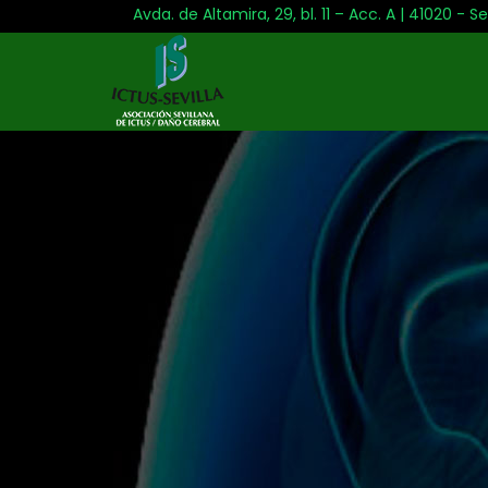
Avda. de Altamira, 29, bl. 11 – Acc. A | 41020 - Se