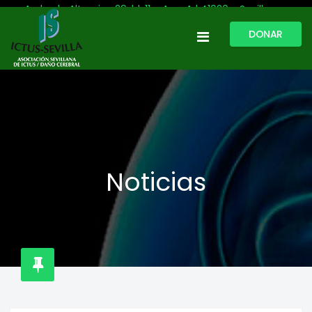
Avda. de Altamira, 29, bl. 11 – Acc. A | 41020 - Sevilla
DONAR
954 513 999
609 809 796
ictussevilla@hotmail.com
L-V: 9:30-13:30. L-J: 16:00 a 20:00
Noticias