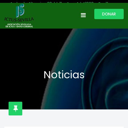
Avda. de Altamira, 29, bl. 11 – Acc. A | 41020 - Sevilla
DONAR
954 513 999
609 809 796
ictussevilla@hotmail.com
L-V: 9:30-13:30. L-J: 16:00 a 20:00
Noticias