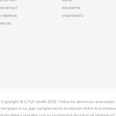
es somos?
Donar
frecemos?
Asociarme
 objetivos
Voluntario/a
rencia
Copyright © ICTUS Sevilla 2026. Todos los derechos reservados.
 remplaza si no que complementa la relación entre el profesiona
duda debe consultar con su profesional de salud de referencia"