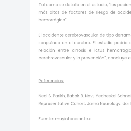
Tal como se detalla en el estudio, "los pac
más altas de factores de riesgo de acciden
hemorrágico".
El accidente cerebrovascular de tipo derram
sanguíneo en el cerebro. El estudio podría d
relación entre cirrosis e ictus hemorrág
cerebrovascular y la prevención", concluye el
Referencias:
Neal S. Parikh, Babak B. Navi, Yecheskel Schne
Representative Cohort. Jama Neurology. doi:1
Fuente: muyinteresante.e