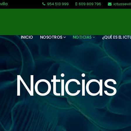
villa
954 513 999
609 809 796
ictussev
L-V: 9:30-13:30. L-J: 16:00 a 20:00
INICIO
NOSOTROS
NOTICIAS
¿QUÉ ES EL ICT
Noticias