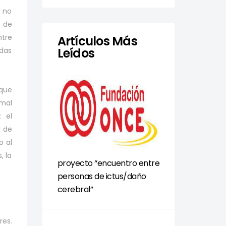
, no
 de
ntre
Artículos Más
Leídos
adas
que
mal
 el
y de
o al
, la
proyecto “encuentro entre
personas de ictus/daño
cerebral”
res.