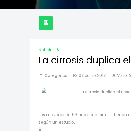
Noticias IS
La cirrosis duplica e
Categorías
07 Junio 2017
Visto: 
La cirrosis duplica el ri
Los mayores de 66 años con cirrosis tienen el
según un estudio.
Â