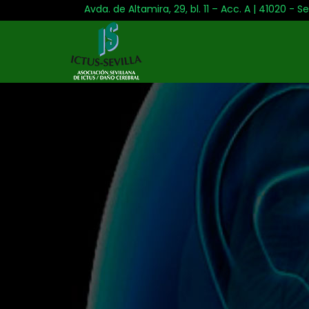
Avda. de Altamira, 29, bl. 11 – Acc. A | 41020 - Se