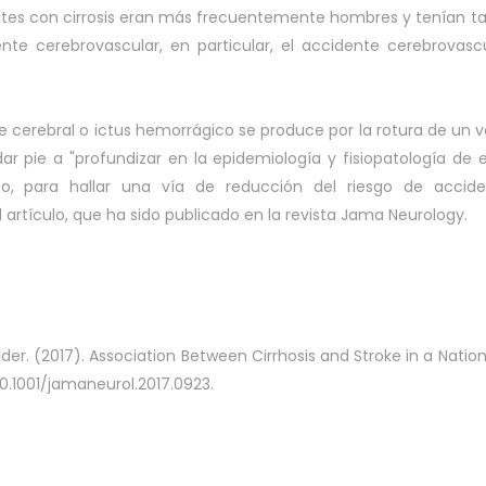
ientes con cirrosis eran más frecuentemente hombres y tenían t
te cerebrovascular, en particular, el accidente cerebrovasc
e cerebral o ictus hemorrágico se produce por la rotura de un 
ar pie a "profundizar en la epidemiología y fisiopatología de 
ico, para hallar una vía de reducción del riesgo de accid
 artículo, que ha sido publicado en la revista Jama Neurology.
ider. (2017). Association Between Cirrhosis and Stroke in a Nation
0.1001/jamaneurol.2017.0923.