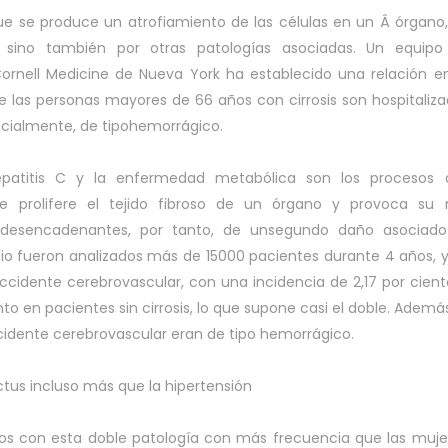
que se produce un atrofiamiento de las células en un Â órgano
, sino también por otras patologías asociadas. Un equipo
 Cornell Medicine de Nueva York ha establecido una relación e
e las personas mayores de 66 años con cirrosis son hospitaliz
ecialmente, de tipohemorrágico.
hepatitis C y la enfermedad metabólica son los procesos 
e prolifere el tejido fibroso de un órgano y provoca su 
 desencadenantes, por tanto, de unsegundo daño asociado:
dio fueron analizados más de 15000 pacientes durante 4 años, 
accidente cerebrovascular, con una incidencia de 2,17 por cient
ento en pacientes sin cirrosis, lo que supone casi el doble. Además
cidente cerebrovascular eran de tipo hemorrágico.
tus incluso más que la hipertensión
ados con esta doble patología con más frecuencia que las muje