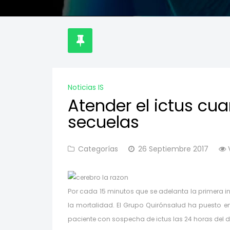
Noticias IS
Atender el ictus cu
secuelas
Categorías
26 Septiembre 2017
Por cada 15 minutos que se adelanta la primera i
la mortalidad. El Grupo Quirónsalud ha puesto e
paciente con sospecha de ictus las 24 horas del d