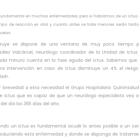
 fundamental en muchas enfermedades, pero si hablamos de un ictus 
mpo de reacción es vital y cuanto antes se trate menores serán tanto
uelas.
struye se dispone de una ventana de muy poco tiempo p
nzález Valcárcel, neurólogo coordinador de la Unidad de Ictus
Cada minuto cuenta en la fase aguda del ictus. Sabemos que
ra intervención en caso de ictus disminuye un 4% el riesg
ad».
r brevedad a esta necesidad el Grupo Hospitalario Quirónsalu
 ictus que es capaz de que un neurólogo especialista vea 
el día los 365 días del año.
ndo un ictus es fundamental acudir lo antes posible a un ce
roduciendo esta enfermedad y donde se disponga de tratami