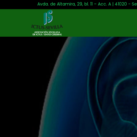
Avda. de Altamira, 29, bl. 11 – Acc. A | 41020 - Se