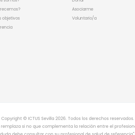
es somos?
Donar
frecemos?
Asociarme
 objetivos
Voluntario/a
rencia
Copyright © ICTUS Sevilla 2026. Todos los derechos reservados.
 remplaza si no que complementa la relación entre el profesiona
duda debe consultar con su profesional de salud de referencia"