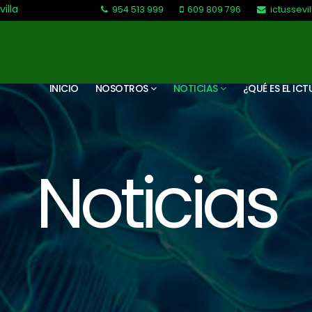
villa
954 513 999
609 809 796
ictussev
L-V: 9:30-13:30. L-J: 16:00 a 20:00
INICIO
NOSOTROS
NOTICIAS
¿QUÉ ES EL ICT
Noticias