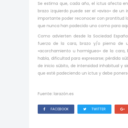
Se estima que, cada año, el ictus afecta en
brazo izquierdo puede ser el «aviso» de un 
importante poder reconocer con prontitud lo
que nunca han padecido uno como para aquel
Como advierten desde la Sociedad Español
fuerza de la cara, brazo y/o pierna de u
«acorchamiento u hormigueo» de la cara, b
habla, dificultad para expresarse; pérdida sú
de inicio súbito, de intensidad inhabitual y
que esté padeciendo un ictus y debe ponerse
Fuente: larazón.es
FACEBOOK
TWITTER