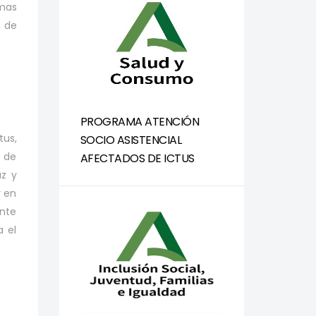
omas
o de
PROGRAMA ATENCIÓN
tus,
SOCIO ASISTENCIAL
a de
AFECTADOS DE ICTUS
uz y
r en
ente
a el