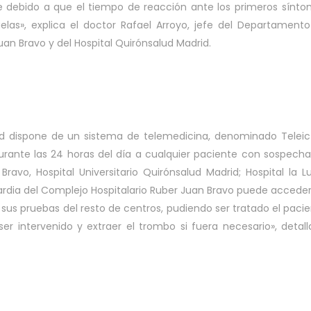
 debido a que el tiempo de reacción ante los primeros sínt
las», explica el doctor Rafael Arroyo, jefe del Departament
uan Bravo y del Hospital Quirónsalud Madrid.
id dispone de un sistema de telemedicina, denominado Teleic
rante las 24 horas del día a cualquier paciente con sospech
ravo, Hospital Universitario Quirónsalud Madrid; Hospital la L
uardia del Complejo Hospitalario Ruber Juan Bravo puede accede
a sus pruebas del resto de centros, pudiendo ser tratado el paci
r intervenido y extraer el trombo si fuera necesario», detall