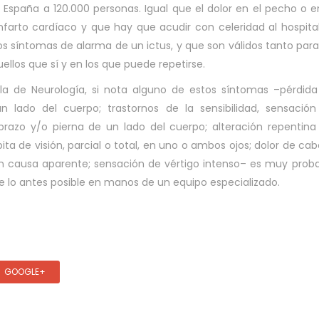
 España a 120.000 personas. Igual que el dolor en el pecho o e
infarto cardíaco y que hay que acudir con celeridad al hospita
s síntomas de alarma de un ictus, y que son válidos tanto para
los que sí y en los que puede repetirse.
a de Neurología, si nota alguno de estos síntomas –pérdid
n lado del cuerpo; trastornos de la sensibilidad, sensació
razo y/o pierna de un lado del cuerpo; alteración repentina
bita de visión, parcial o total, en uno o ambos ojos; dolor de ca
 sin causa aparente; sensación de vértigo intenso– es muy prob
 lo antes posible en manos de un equipo especializado.
GOOGLE+