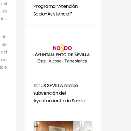
n el
Programa “Atención
l es
Socio-Asistencial”
 los
a de
n de
 del
beza
able
ICTUS SEVILLA recibe
subvención del
Ayuntamiento de Sevilla