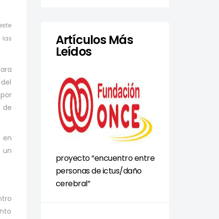
este
Artículos Más
 las
Leídos
ara
 del
 por
o de
d en
a un
proyecto “encuentro entre
personas de ictus/daño
cerebral”
ntro
ento