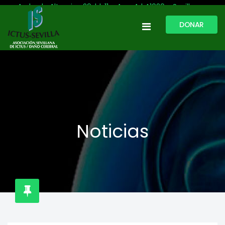
Avda. de Altamira, 29, bl. 11 – Acc. A | 41020 - Sevilla
DONAR
954 513 999
609 809 796
ictussevilla@hotmail.com
L-V: 9:30-13:30. L-J: 16:00 a 20:00
Noticias