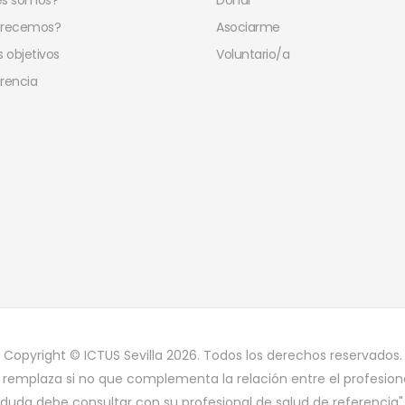
es somos?
Donar
frecemos?
Asociarme
 objetivos
Voluntario/a
rencia
Copyright © ICTUS Sevilla 2026. Todos los derechos reservados.
 remplaza si no que complementa la relación entre el profesiona
duda debe consultar con su profesional de salud de referencia"