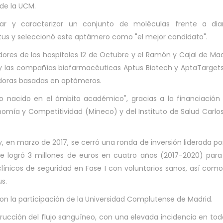
de la UCM.
ficar y caracterizar un conjunto de moléculas frente a di
ctus y seleccionó este aptámero como "el mejor candidato".
adores de los hospitales 12 de Octubre y el Ramón y Cajal de Mad
S) y las compañías biofarmacéuticas Aptus Biotech y AptaTargets
adoras basadas en aptámeros.
 nacido en el ámbito académico", gracias a la financiación
nomía y Competitividad (Mineco) y del Instituto de Salud Carlos I
y, en marzo de 2017, se cerró una ronda de inversión liderada po
ue logró 3 millones de euros en cuatro años (2017-2020) para
clínicos de seguridad en Fase I con voluntarios sanos, así com
s.
on la participación de la Universidad Complutense de Madrid.
trucción del flujo sanguíneo, con una elevada incidencia en tod