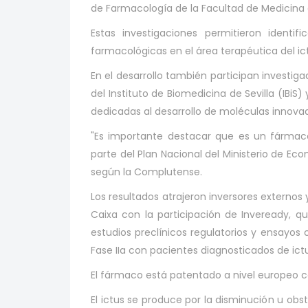
de Farmacología de la Facultad de Medicina 
Estas investigaciones permitieron identi
farmacológicas en el área terapéutica del i
En el desarrollo también participan investig
del Instituto de Biomedicina de Sevilla (IBi
dedicadas al desarrollo de moléculas innov
"Es importante destacar que es un fármaco
parte del Plan Nacional del Ministerio de Eco
según la Complutense.
Los resultados atrajeron inversores externos 
Caixa con la participación de Inveready, q
estudios preclínicos regulatorios y ensayos 
Fase IIa con pacientes diagnosticados de ictu
El fármaco está patentado a nivel europeo c
El ictus se produce por la disminución u obs