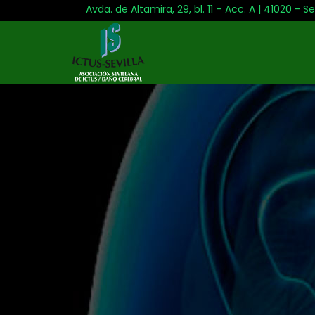
Avda. de Altamira, 29, bl. 11 – Acc. A | 41020 - Se