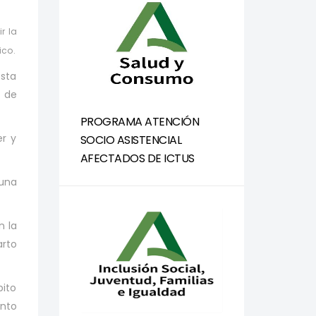
r la
ico.
esta
 de
PROGRAMA ATENCIÓN
r y
SOCIO ASISTENCIAL
AFECTADOS DE ICTUS
una
n la
arto
bito
ento