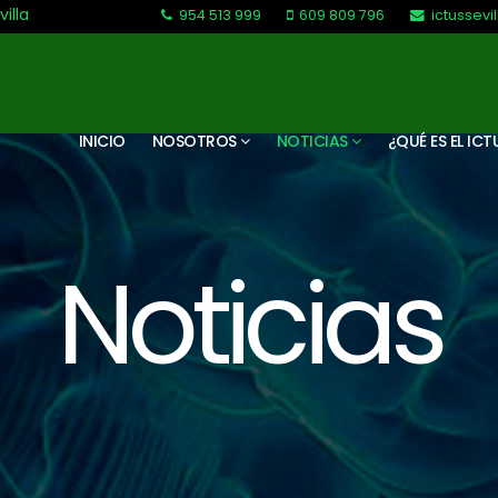
villa
954 513 999
609 809 796
ictussev
L-V: 9:30-13:30. L-J: 16:00 a 20:00
INICIO
NOSOTROS
NOTICIAS
¿QUÉ ES EL ICT
Noticias