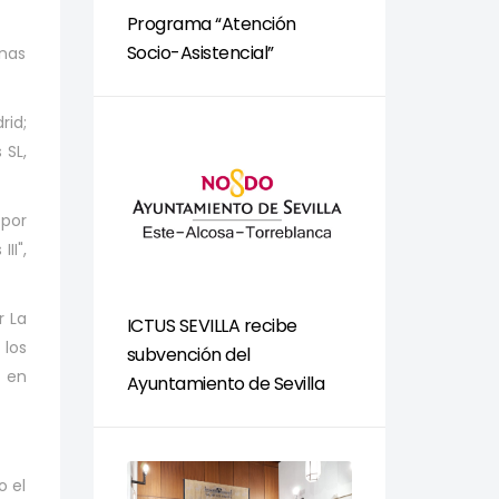
Programa “Atención
Socio-Asistencial”
anas
rid;
 SL,
 por
II",
r La
ICTUS SEVILLA recibe
 los
subvención del
o en
Ayuntamiento de Sevilla
o el