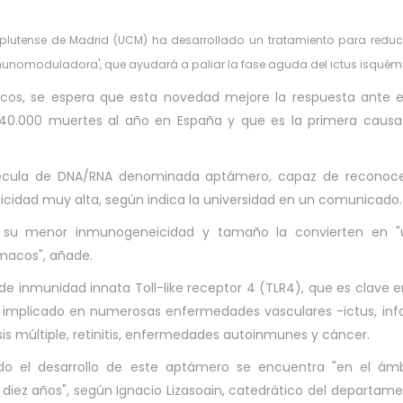
plutense de Madrid (UCM) ha desarrollado un tratamiento para reduci
nmunomoduladora', que ayudará a paliar la fase aguda del ictus isquém
icos, se espera que esta novedad mejore la respuesta ante 
40.000 muertes al año en España y que es la primera causa
lécula de DNA/RNA denominada aptámero, capaz de reconoce
ficidad muy alta, según indica la universidad en un comunicado.
 y su menor inmunogeneicidad y tamaño la convierten en "
rmacos", añade.
e inmunidad innata Toll-like receptor 4 (TLR4), que es clave e
á implicado en numerosas enfermedades vasculares -ictus, inf
osis múltiple, retinitis, enfermedades autoinmunes y cáncer.
ido el desarrollo de este aptámero se encuentra "en el ám
diez años", según Ignacio Lizasoain, catedrático del departam