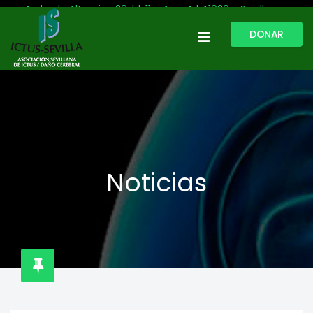
Avda. de Altamira, 29, bl. 11 – Acc. A | 41020 - Sevilla
DONAR
954 513 999
609 809 796
ictussevilla@hotmail.com
L-V: 9:30-13:30. L-J: 16:00 a 20:00
Noticias