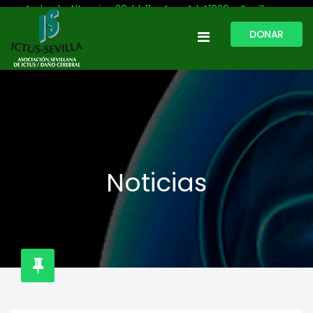
Avda. de Altamira, 29, bl. 11 – Acc. A | 41020 - Sevilla
DONAR
954 513 999
609 809 796
ictussevilla@hotmail.com
L-V: 9:30-13:30. L-J: 16:00 a 20:00
Noticias