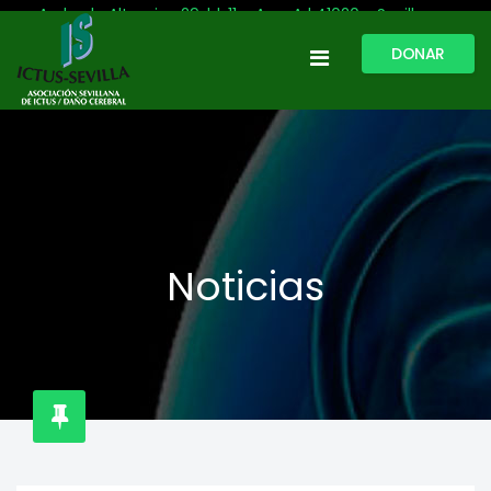
Avda. de Altamira, 29, bl. 11 – Acc. A | 41020 - Sevilla
DONAR
954 513 999
609 809 796
ictussevilla@hotmail.com
L-V: 9:30-13:30. L-J: 16:00 a 20:00
Noticias