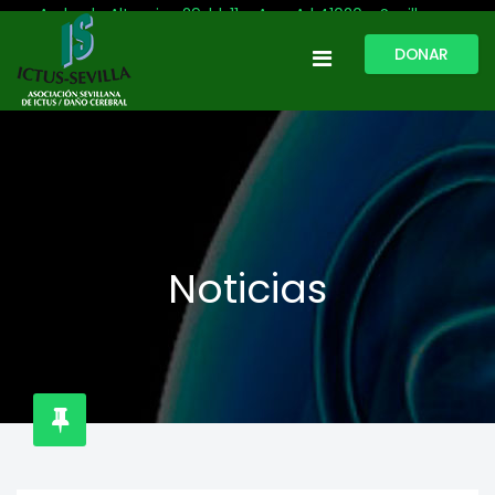
Avda. de Altamira, 29, bl. 11 – Acc. A | 41020 - Sevilla
DONAR
954 513 999
609 809 796
ictussevilla@hotmail.com
L-V: 9:30-13:30. L-J: 16:00 a 20:00
Noticias