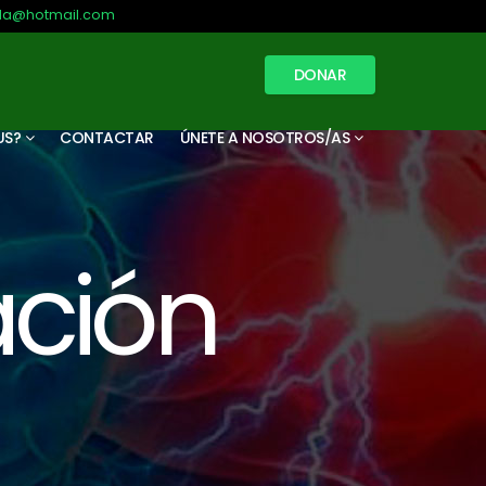
illa@hotmail.com
DONAR
US?
CONTACTAR
ÚNETE A NOSOTROS/AS
ación