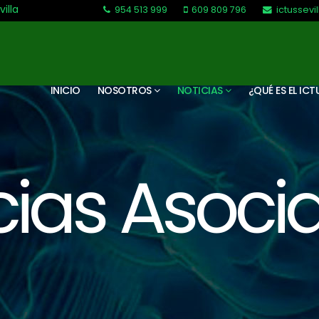
villa
954 513 999
609 809 796
ictussev
L-V: 9:30-13:30. L-J: 16:00 a 20:00
INICIO
NOSOTROS
NOTICIAS
¿QUÉ ES EL ICT
cias Asoci