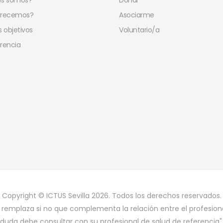
es somos?
Donar
frecemos?
Asociarme
 objetivos
Voluntario/a
rencia
Copyright © ICTUS Sevilla 2026. Todos los derechos reservados.
 remplaza si no que complementa la relación entre el profesiona
duda debe consultar con su profesional de salud de referencia"