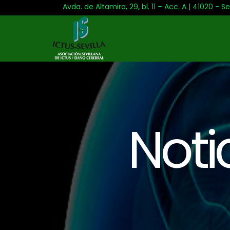
Avda. de Altamira, 29, bl. 11 – Acc. A | 41020 - Se
Noti