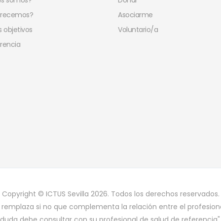
es somos?
Donar
frecemos?
Asociarme
 objetivos
Voluntario/a
rencia
Copyright © ICTUS Sevilla 2026. Todos los derechos reservados.
 remplaza si no que complementa la relación entre el profesiona
duda debe consultar con su profesional de salud de referencia"