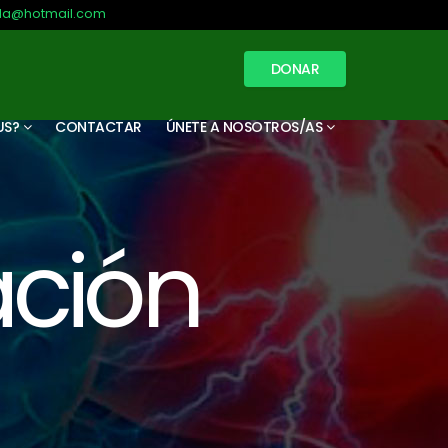
illa@hotmail.com
DONAR
US?
CONTACTAR
ÚNETE A NOSOTROS/AS
ación