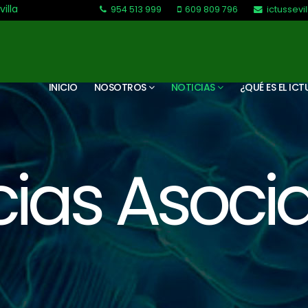
villa
954 513 999
609 809 796
ictussev
L-V: 9:30-13:30. L-J: 16:00 a 20:00
INICIO
NOSOTROS
NOTICIAS
¿QUÉ ES EL ICT
cias Asoci