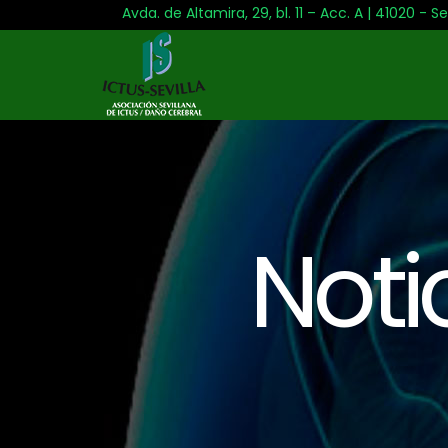
Avda. de Altamira, 29, bl. 11 – Acc. A | 41020 - Se
Noti