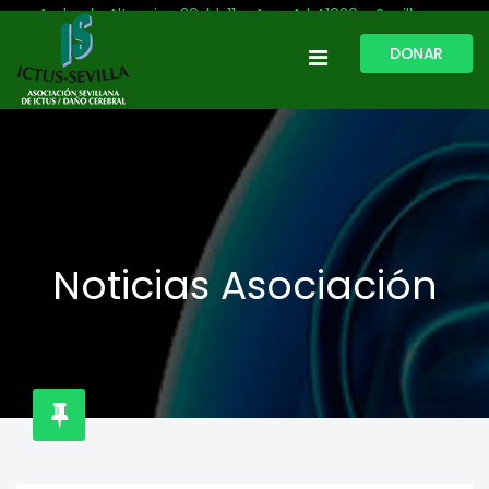
Avda. de Altamira, 29, bl. 11 – Acc. A | 41020 - Sevilla
DONAR
954 513 999
609 809 796
ictussevilla@hotmail.com
L-V: 9:30-13:30. L-J: 16:00 a 20:00
Noticias Asociación