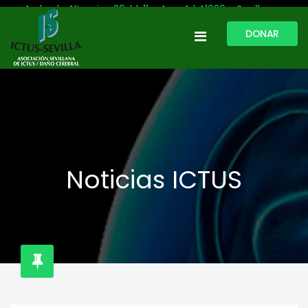
Avda. de Altamira, 29, bl. 11 – Acc. A | 41020 - Sevilla
DONAR
954 513 999
609 809 796
ictussevilla@hotmail.com
L-V: 9:30-13:30. L-J: 16:00 a 20:00
Noticias ICTUS