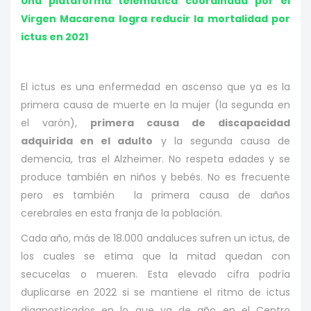
Una plataforma telemática coordinada por el
Virgen Macarena logra reducir la mortalidad por
ictus en 2021
El ictus es una enfermedad en ascenso que ya es la
primera causa de muerte en la mujer (la segunda en
el varón),
primera causa de discapacidad
adquirida en el adulto
y la segunda causa de
demencia, tras el Alzheimer. No respeta edades y se
produce también en niños y bebés. No es frecuente
pero es también la primera causa de daños
cerebrales en esta franja de la población.
Cada año, más de 18.000 andaluces sufren un ictus, de
los cuales se etima que la mitad quedan con
secucelas o mueren. Esta elevado cifra podría
duplicarse en 2022 si se mantiene el ritmo de ictus
diagnosticados en lo que va de año en el Centro