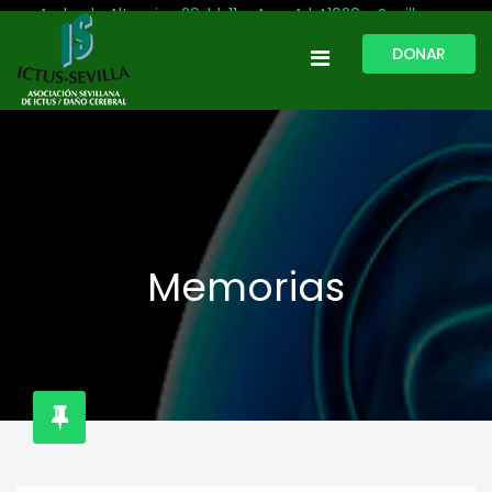
Avda. de Altamira, 29, bl. 11 – Acc. A | 41020 - Sevilla
DONAR
954 513 999
609 809 796
ictussevilla@hotmail.com
L-V: 9:30-13:30. L-J: 16:00 a 20:00
Memorias