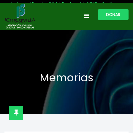
Avda. de Altamira, 29, bl. 11 – Acc. A | 41020 - Sevilla
DONAR
954 513 999
609 809 796
ictussevilla@hotmail.com
L-V: 9:30-13:30. L-J: 16:00 a 20:00
Memorias