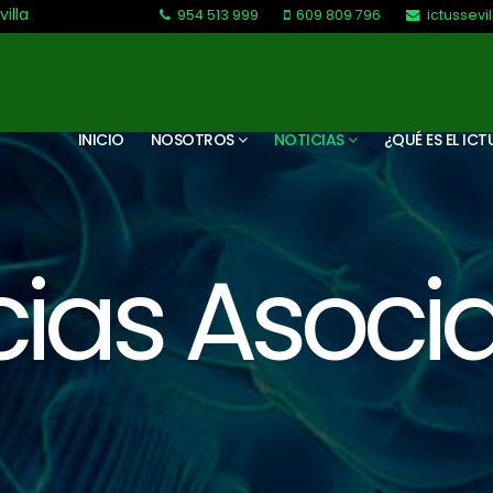
villa
954 513 999
609 809 796
ictussev
L-V: 9:30-13:30. L-J: 16:00 a 20:00
INICIO
NOSOTROS
NOTICIAS
¿QUÉ ES EL ICT
cias Asoci