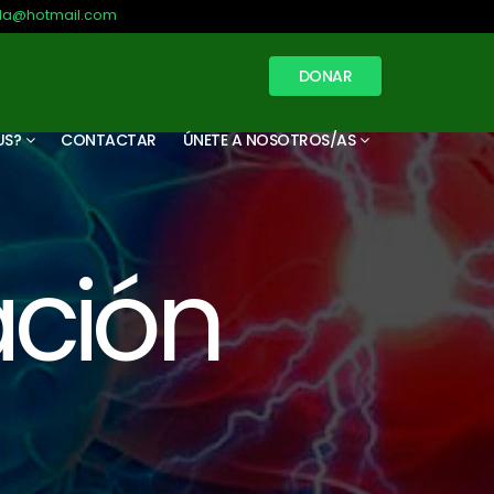
illa@hotmail.com
DONAR
US?
CONTACTAR
ÚNETE A NOSOTROS/AS
ación