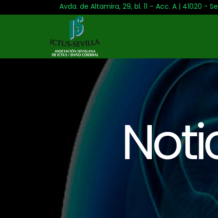
Avda. de Altamira, 29, bl. 11 – Acc. A | 41020 - Se
Noti