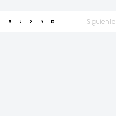
Siguiente
5
6
7
8
9
10