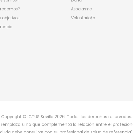
es somos?
Donar
frecemos?
Asociarme
 objetivos
Voluntario/a
rencia
Copyright © ICTUS Sevilla 2026. Todos los derechos reservados.
 remplaza si no que complementa la relación entre el profesiona
duda debe consultar con su profesional de salud de referencia"