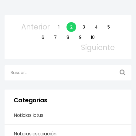
Anterior
1
2
3
4
5
6
7
8
9
10
Siguiente
Categorías
Noticias Ictus
Noticias asociación