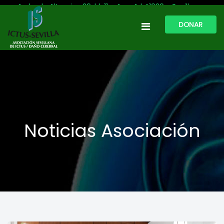
Avda. de Altamira, 29, bl. 11 – Acc. A | 41020 - Sevilla
DONAR
954 513 999
609 809 796
ictussevilla@hotmail.com
L-V: 9:30-13:30. L-J: 16:00 a 20:00
Noticias Asociación