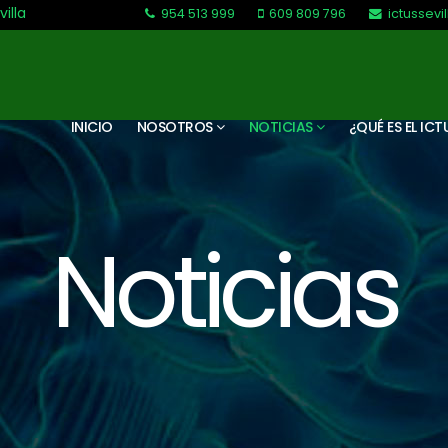
villa
954 513 999
609 809 796
ictussev
L-V: 9:30-13:30. L-J: 16:00 a 20:00
INICIO
NOSOTROS
NOTICIAS
¿QUÉ ES EL ICT
Noticias