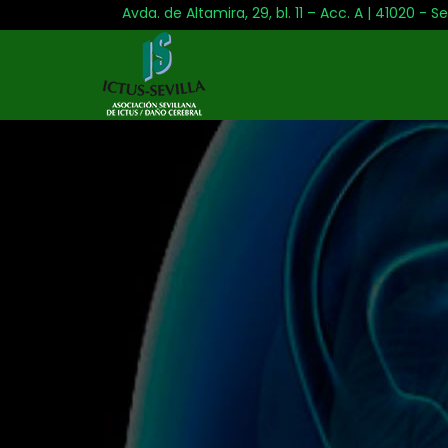
Avda. de Altamira, 29, bl. 11 – Acc. A | 41020 - Se