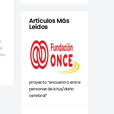
Artículos Más
Leídos
,
el
xito
proyecto “encuentro entre
personas de ictus/daño
cerebral”