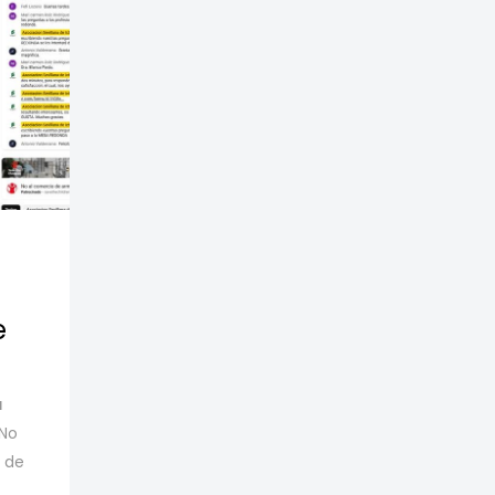
e
a
 No
 de