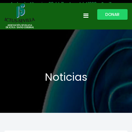
Avda. de Altamira, 29, bl. 11 – Acc. A | 41020 - Sevilla
DONAR
954 513 999
609 809 796
ictussevilla@hotmail.com
L-V: 9:30-13:30. L-J: 16:00 a 20:00
Noticias