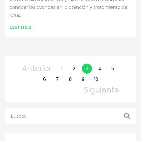
conocer los avances en la atención y tratamiento del
ictus.
Leer más
Anterior
1
2
3
4
5
6
7
8
9
10
Siguiente