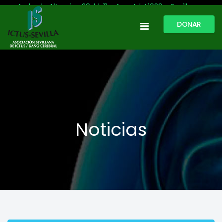
Avda. de Altamira, 29, bl. 11 – Acc. A | 41020 - Sevilla
DONAR
954 513 999
609 809 796
ictussevilla@hotmail.com
L-V: 9:30-13:30. L-J: 16:00 a 20:00
Noticias