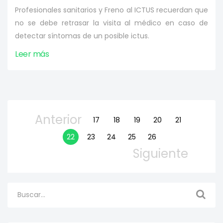
Profesionales sanitarios y Freno al ICTUS recuerdan que
no se debe retrasar la visita al médico en caso de
detectar síntomas de un posible ictus.
Leer más
Anterior
17
18
19
20
21
22
23
24
25
26
Siguiente