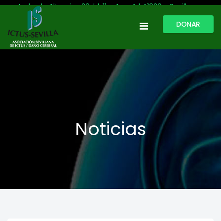
Avda. de Altamira, 29, bl. 11 – Acc. A | 41020 - Sevilla
DONAR
954 513 999
609 809 796
ictussevilla@hotmail.com
L-V: 9:30-13:30. L-J: 16:00 a 20:00
Noticias