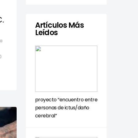
C.
Artículos Más
Leídos
da
0
proyecto “encuentro entre
personas de ictus/daño
cerebral”