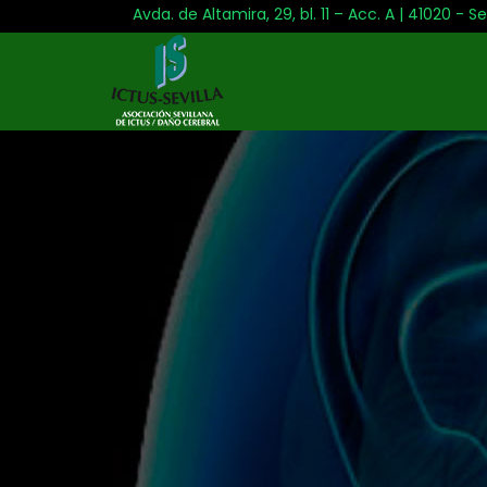
Avda. de Altamira, 29, bl. 11 – Acc. A | 41020 - Se