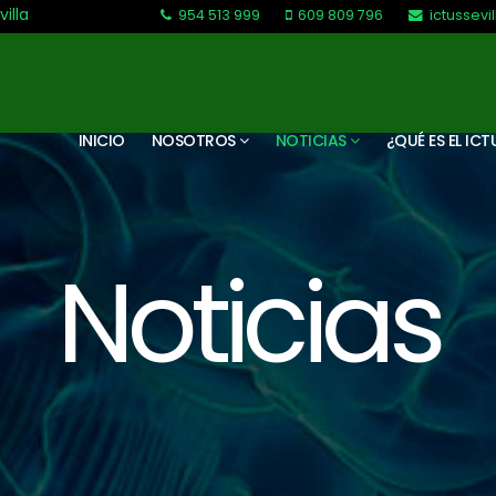
villa
954 513 999
609 809 796
ictussev
L-V: 9:30-13:30. L-J: 16:00 a 20:00
INICIO
NOSOTROS
NOTICIAS
¿QUÉ ES EL ICT
Noticias