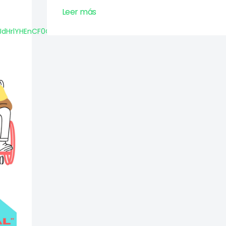
Leer más
JdHrlYHEnCF0OUuiSQ